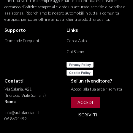
anni una struttura sempre aggiornata e in continua espansione,
cercando di offrire sempre al cliente un accurato servizio di vendita e
assistenza. Ricerchiamo le nostre automobili in tutta la comunità
europea, per poter offrire ai nostri clienti prodotti di qualità.
Supporto
Links
Domande Frequenti
Cerca Auto
Chi Siamo
Contatti
Sei un rivenditore?
Via Salaria, 421
Accedi alla tua area riservata
(Incrocio Viale Somalia)
Roma
ACCEDI
info@autolanciani.it
ISCRIVITI
06 8604499