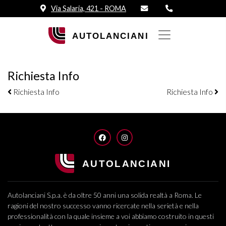
Via Salaria, 421 - ROMA
Richiesta Info
Navigazione elementi
Richiesta Info
Richiesta Info
FACEBOOK
INSTAGRAM
Autolanciani S.p.a. è da oltre 50 anni una solida realtà a Roma. Le
ragioni del nostro successo vanno ricercate nella serietà e nella
professionalità con la quale insieme a voi abbiamo costruito in questi