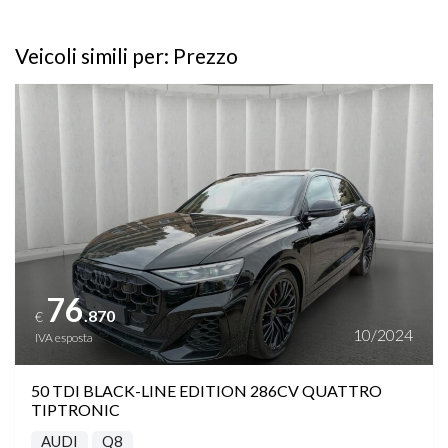
NAVI PLUS MMI PLUS CON FEEDBACK APTICO
Veicoli simili per: Prezzo
PACK ASS. AL PARCHEGGIO CON REMOTE PARK ASS.
Vedi dettagli
PLUS
PACK ASSISTENZA TOUR
PACK ASSISTENZA CITY
PACK ILLUMINAZIONE DIFFUSA PLUS
76
PACK S-LINE INTERIOR & EXTERIOR
.870
€
10/2024
IVA esposta
PARKTRONIC ANTERIORE E POSTERIORE
50 TDI BLACK-LINE EDITION 286CV QUATTRO
TIPTRONIC
PINZE FRENI ROSSE
AUDI
Q8