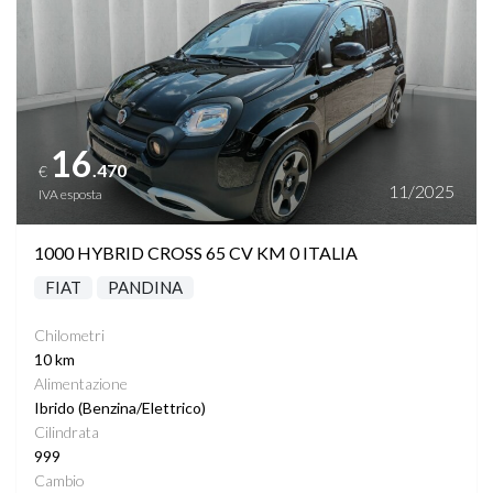
SISTEMA RILEVAMENTO SEGNALETICA STRADA
SPOILER POSTERIORE
START&STOP
16
.470
€
STERZO INTEGRALE
11/2025
IVA esposta
SUPPORTO LOMBARE
1000 HYBRID CROSS 65 CV KM 0 ITALIA
FIAT
PANDINA
TELECAMERE 360°
Chilometri
TETTO PANORAMICO
10 km
Alimentazione
Ibrido (Benzina/Elettrico)
TRAZIONE INTEGRALE
Cilindrata
999
TURN ASSIST
Cambio