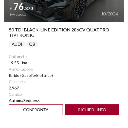
76
.870
€
HILL DESCENT CONTROL
10/2024
IVA esposta
INDICAZIONE INCLINAZIONE
50 TDI BLACK-LINE EDITION 286CV QUATTRO
TIPTRONIC
INGRESSI USB
AUDI
Q8
INTERNI IN MICROFIBRA/PELLE DINAMICA
Chilometri
FREQUENCY
19.551 km
Alimentazione
Ibrido (Gasolio/Elettrico)
ISOFIX
Cilindrata
2.967
LANE ASSIST
Cambio
Autom./Sequenz.
ANELLI AUDI E LOGO IN GRAFITE
CONFRONTA
RICHIEDI INFO
LAVAFARI