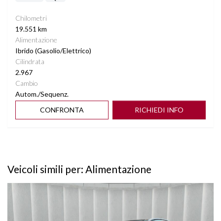
RADIO DAB
Chilometri
19.551 km
SEDILI POSTERIORI PLUS
Alimentazione
Ibrido (Gasolio/Elettrico)
Cilindrata
SEDILI RISCALDABILI
2.967
Cambio
SEDILI SPORTIVI ELETTRICI CON MEMORY
Autom./Sequenz.
CONFRONTA
RICHIEDI INFO
SEDILI TRISDOPPIABILI
SENSORI LUCI
Veicoli simili per: Alimentazione
SENSORI PIOGGIA
Vedi dettagli
SISTEMA MILD-HYBRID 48V