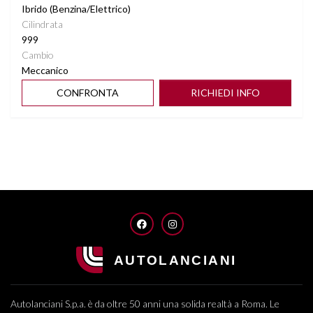
Ibrido (Benzina/Elettrico)
Cilindrata
999
Cambio
Meccanico
CONFRONTA
RICHIEDI INFO
FACEBOOK
INSTAGRAM
Autolanciani S.p.a. è da oltre 50 anni una solida realtà a Roma. Le