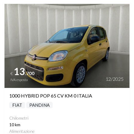
Vedi dettagli
13
.700
€
12/2025
IVA esposta
1000 HYBRID POP 65 CV KM 0 ITALIA
FIAT
PANDINA
Chilometri
10 km
Alimentazione