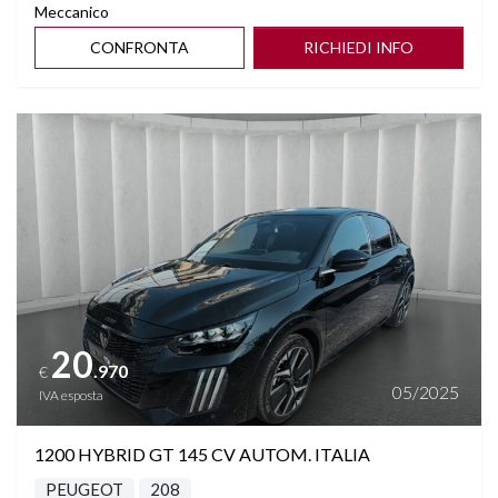
Meccanico
VIRTUAL COCKPIT PLUS
CONFRONTA
RICHIEDI INFO
VOLANTE MULTIF. IN PELLE RISCALDABILE
Vedi dettagli
20
.970
€
05/2025
IVA esposta
1200 HYBRID GT 145 CV AUTOM. ITALIA
PEUGEOT
208