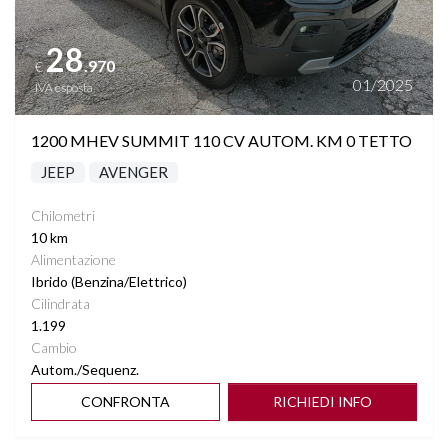
28
.970
€
01/2025
IVA esposta
1200 MHEV SUMMIT 110 CV AUTOM. KM 0 TETTO
JEEP
AVENGER
Chilometri
10 km
Alimentazione
Ibrido (Benzina/Elettrico)
Cilindrata
1.199
Cambio
Autom./Sequenz.
CONFRONTA
RICHIEDI INFO