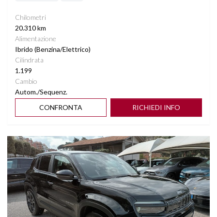
Chilometri
20.310 km
Alimentazione
Ibrido (Benzina/Elettrico)
Cilindrata
1.199
Cambio
Autom./Sequenz.
CONFRONTA
RICHIEDI INFO
Vedi dettagli