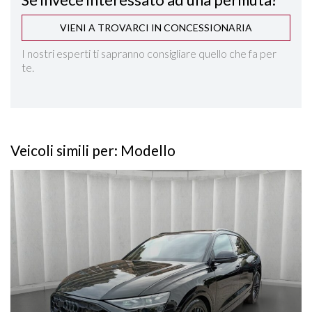
Se invece interessato ad una permuta?
CONTROLLO TRAZIONE
VIENI A TROVARCI IN CONCESSIONARIA
CROMATURE NERO LUCIDO
I nostri esperti ti sapranno consigliare quello che fa per
te.
CRUISE CONTROL ADATTIVO
DIFFERENZIALE AUTOBLOCCANTE
Veicoli simili per: Modello
DISATTIVAZIONE AIRBAG LATO PASSEGGERO
Vedi dettagli
EFFICIENCY ASSIST
EMERGENCY ASSIST
FARI FULL LED MATRIX HD
HEAD-UP DISPLAY