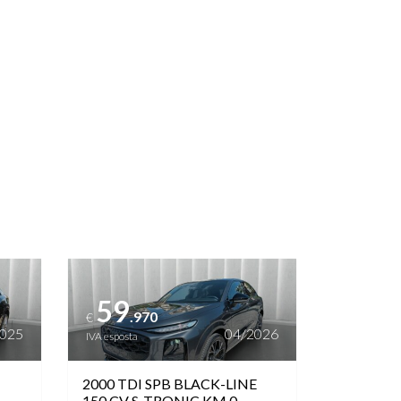
Vedi dettagli
59
.970
€
2025
04/2026
IVA esposta
2000 TDI SPB BLACK-LINE
150 CV S-TRONIC KM 0