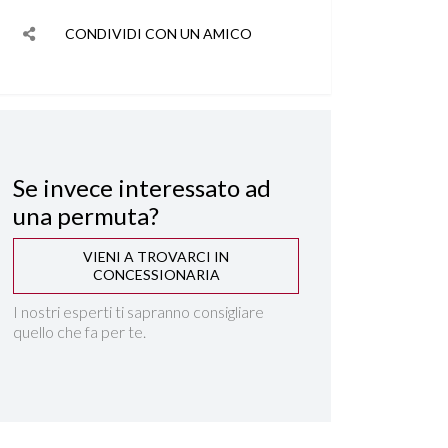
CONDIVIDI CON UN AMICO
Se invece interessato ad
una permuta?
VIENI A TROVARCI IN
CONCESSIONARIA
I nostri esperti ti sapranno consigliare
quello che fa per te.