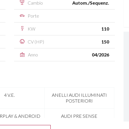
Cambio
Autom./Sequenz.
Porte
KW
110
CV (HP)
150
Anno
04/2026
4 V.E.
ANELLI AUDI ILLUMINATI
POSTERIORI
ARPLAY & ANDROID
AUDI PRE SENSE
AUTO