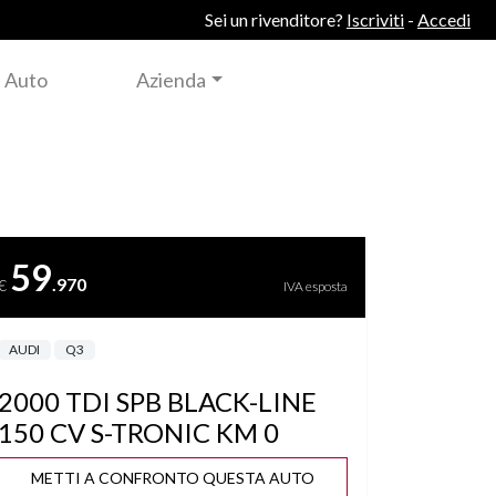
Sei un rivenditore?
Iscriviti
-
Accedi
 Auto
Azienda
59
.970
€
IVA esposta
AUDI
Q3
2000 TDI SPB BLACK-LINE
150 CV S-TRONIC KM 0
METTI A CONFRONTO QUESTA AUTO