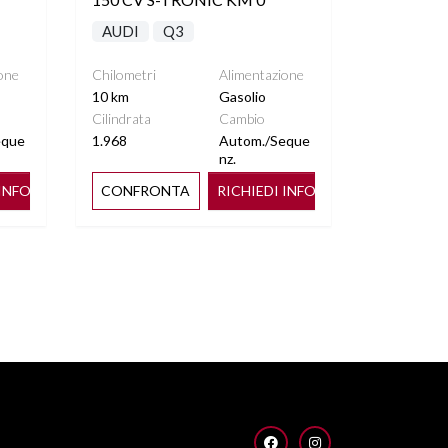
AUDI
Q3
one
Chilometri
Alimentazione
10 km
Gasolio
Cilindrata
Cambio
eque
1.968
Autom./Seque
nz.
 INFO
CONFRONTA
RICHIEDI INFO
FACEBOOK
INSTAGRAM