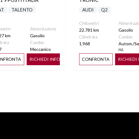
AT
TALENTO
AUDI
Q2
Chilometri
Alimentazi
ometri
Alimentazione
22.781 km
Gasolio
27 km
Gasolio
Cilindrata
Cambio
drata
Cambio
1.968
Autom./S
7
Meccanico
nz.
NFRONTA
RICHIEDI INFO
CONFRONTA
RICHIEDI