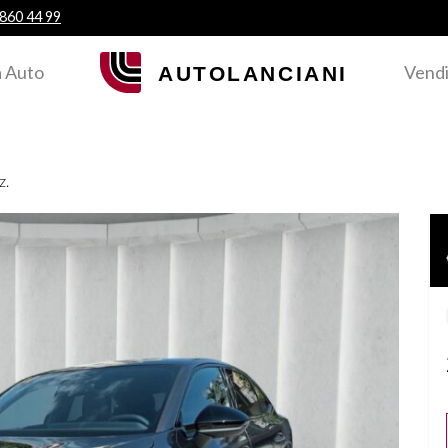
 860 44 99
 Auto
Vendi
z.