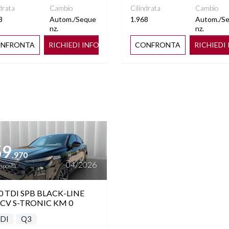
drata
Cambio
Cilindrata
Cambio
8
Autom./Seque
1.968
Autom./S
CI AMBIENTE PRO
PACK TECH
nz.
nz.
NFRONTA
RICHIEDI INFO
CONFRONTA
RICHIEDI
ENTO ATTENZIONE
RILEVAMENTO SEGNALETICA
 CONDUCENTE
STRADALE
I RISCALDABILI
SEDILI TRISDOPPIABILI
ttagli
SORI PIOGGIA
SPECCHIETTI ELETTRICI
RICHIUDIBILI
59
.970
04/2026
TART&STOP
STEREO CON MONITOR
esposta
TOUCHSCREEN
0 TDI SPB BLACK-LINE
ERA POSTERIORE
TETTO PANORAMICO
 CV S-TRONIC KM 0
APRIBILE
DI
Q3