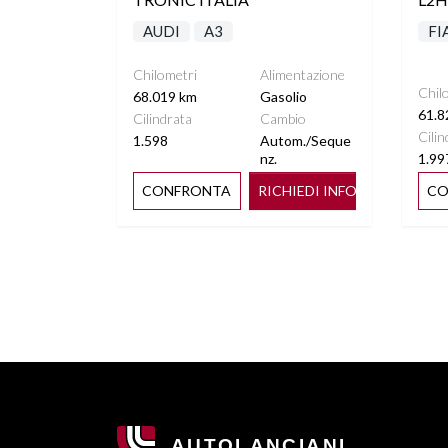
AUDI
A3
FI
Chilometri
Alimentazione
Chil
68.019 km
Gasolio
61.8
Cilindrata
Cambio
Cilin
1.598
Autom./Seque
nz.
1.99
CONFRONTA
RICHIEDI INFO
CO