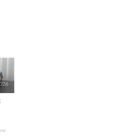
2026
E
one