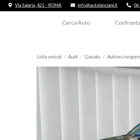
Via Salaria, 421 - ROMA
info@autolanciani.it
06
Cerca Auto
Confronta
Lista veicoli
Audi
Gasolio
Autom./sequen