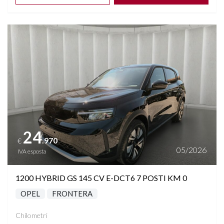
Vedi dettagli
24
.970
€
05/2026
IVA esposta
1200 HYBRID GS 145 CV E-DCT6 7 POSTI KM 0
OPEL
FRONTERA
Chilometri