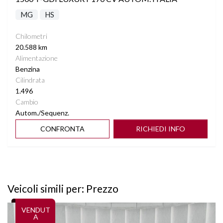
MG
HS
Chilometri
20.588 km
Alimentazione
Benzina
Cilindrata
1.496
Cambio
Autom./Sequenz.
CONFRONTA
RICHIEDI INFO
Veicoli simili per: Prezzo
Vedi dettagli
VENDUT
A