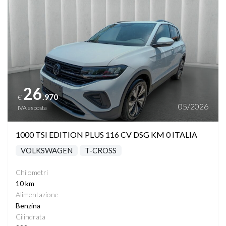
26
.970
€
05/2026
IVA esposta
1000 TSI EDITION PLUS 116 CV DSG KM 0 ITALIA
VOLKSWAGEN
T-CROSS
Chilometri
10 km
Alimentazione
Benzina
Cilindrata