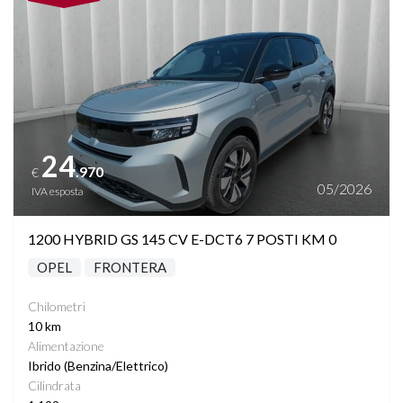
24
.970
€
05/2026
IVA esposta
1200 HYBRID GS 145 CV E-DCT6 7 POSTI KM 0
OPEL
FRONTERA
Chilometri
10 km
Alimentazione
Ibrido (Benzina/Elettrico)
Cilindrata