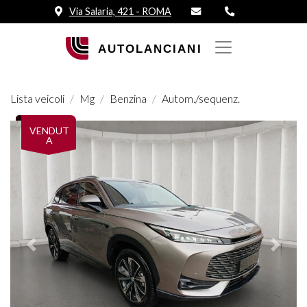
Via Salaria, 421 - ROMA
Lista veicoli
Mg
Benzina
Autom./sequenz.
VENDUT
A
Prededente
Succes