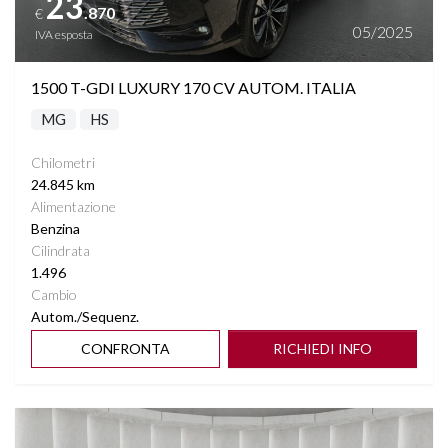
23
.870
€
RILEVAMENTO ATTENZIONE DEL CONDUCENTE
05/2025
IVA esposta
RILEVAMENTO SEGNALETICA STRADALE
1500 T-GDI LUXURY 170 CV AUTOM. ITALIA
MG
HS
SEDILI ELETTRICI
Chilometri
SEDILI RISCALDABILI
24.845 km
Alimentazione
SEDILI SDOPPIABILI
Benzina
Cilindrata
1.496
SENSORI LUCI
Cambio
Autom./Sequenz.
SENSORI PIOGGIA
CONFRONTA
RICHIEDI INFO
SPECCHIETTI ELETTRICI RICHIUDIBILI
Vedi dettagli
SPECCHIETTO RETROVISORE FOTOCROMATICO