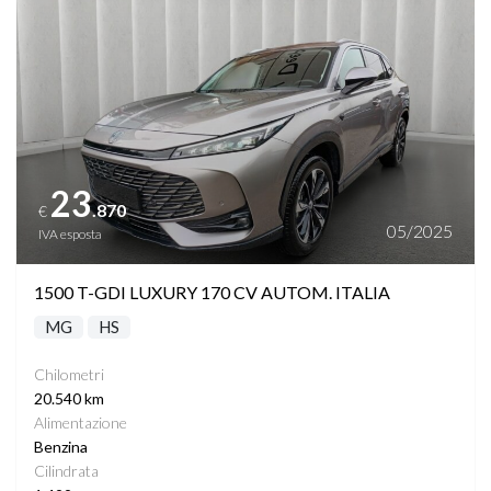
START&STOP
STEREO CON MONITOR TOUCHSCREEN
TASCHE SU RETROSCHIENALI SEDILI
23
.870
€
TELECAMERE 360°
05/2025
IVA esposta
VANO PORTABAGAGLI AUTOMATICO
1500 T-GDI LUXURY 170 CV AUTOM. ITALIA
MG
HS
VARIAZIONE ASSETTO
Chilometri
VETRI SCURI
20.540 km
Alimentazione
Benzina
VIRTUAL COCKPIT
Cilindrata