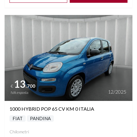
Vedi dettagli
13
.700
€
12/2025
IVA esposta
1000 HYBRID POP 65 CV KM 0 ITALIA
FIAT
PANDINA
Chilometri