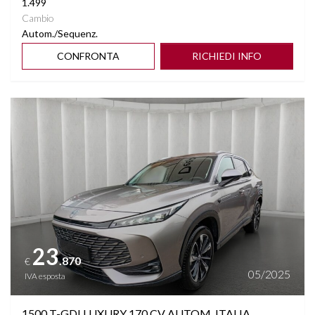
1.499
VOLANTE MULTIFUNZIONE
Cambio
Autom./Sequenz.
PHONE CHARGING
CONFRONTA
RICHIEDI INFO
Vedi dettagli
23
.870
€
05/2025
IVA esposta
1500 T-GDI LUXURY 170 CV AUTOM. ITALIA