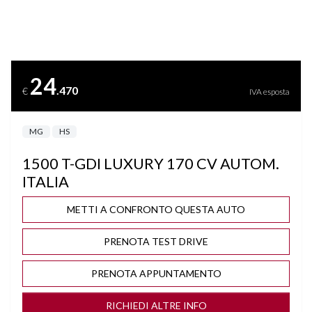
BARRE SUL TETTO CROMATE
BLIND SPOT ASSIST
24
.470
€
IVA esposta
BLUETOOTH
MG
HS
BRACCIOLO
1500 T-GDI LUXURY 170 CV AUTOM.
BRACCIOLO POSTERIORE
ITALIA
CAMBIO AUTOMATICO/SEQUENZIALE
METTI A CONFRONTO QUESTA AUTO
PRENOTA TEST DRIVE
CERCHI "19
PRENOTA APPUNTAMENTO
CLIMA AUTOMATICO BIZONA
RICHIEDI ALTRE INFO