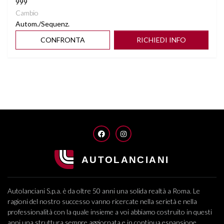
999
Cambio
Autom./Sequenz.
CONFRONTA
RICHIEDI INFO
FACEBOOK
INSTAGRAM
Autolanciani S.p.a. è da oltre 50 anni una solida realtà a Roma. Le
ragioni del nostro successo vanno ricercate nella serietà e nella
professionalità con la quale insieme a voi abbiamo costruito in questi
anni una struttura sempre aggiornata e in continua espansione,