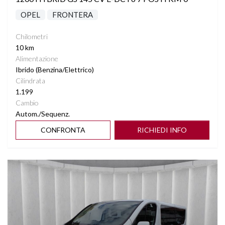
OPEL
FRONTERA
Chilometri
10 km
Alimentazione
Ibrido (Benzina/Elettrico)
Cilindrata
1.199
Cambio
Autom./Sequenz.
CONFRONTA
RICHIEDI INFO
Vedi dettagli