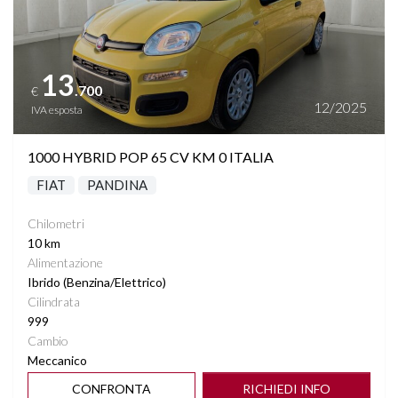
13
.700
€
12/2025
IVA esposta
1000 HYBRID POP 65 CV KM 0 ITALIA
FIAT
PANDINA
Chilometri
10 km
Alimentazione
Ibrido (Benzina/Elettrico)
Cilindrata
999
Cambio
Meccanico
CONFRONTA
RICHIEDI INFO