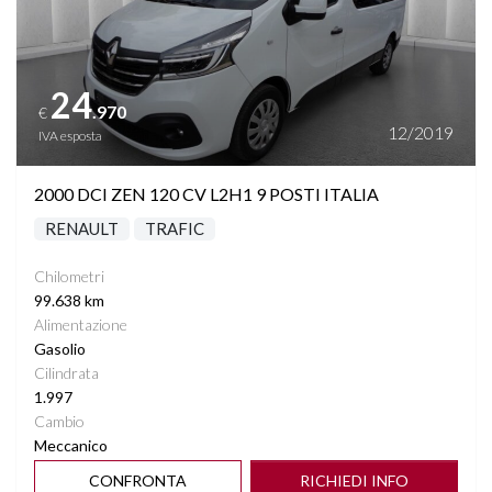
24
.970
€
12/2019
IVA esposta
2000 DCI ZEN 120 CV L2H1 9 POSTI ITALIA
RENAULT
TRAFIC
Chilometri
99.638 km
Alimentazione
Gasolio
Cilindrata
1.997
Cambio
Meccanico
CONFRONTA
RICHIEDI INFO