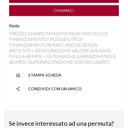
COMPUTER DI BORDO
CHIAMACI
CONTROLLO TRAZIONE
Note
PREZZO CHIARO SENZA NESSUN VINCOLO DI
CROMATURE
FINANZIAMENTO! POSSIBILITÀ DI
FINANZIAMENTI 96 RATE, ANCHE SENZA
CRUISE CONTROL ADATTIVO
ANTICIPO + ASSICURAZIONE VALORE A NUOVO
FINO A 48 MESI + ESTENSIONE GARANZIA FINO A
60 MESI. SUPERVALUTAZIONE VOSTRO USATO!!
DISATTIVAZIONE AIRBAG LATO PASSEGGERO
STAMPA SCHEDA
FARI FULL LED MATRIX
CONDIVIDI CON UN AMICO
FENDINEBBIA
FRENATA DI EMERGENZA
Se invece interessato ad una permuta?
FRENATA DI EMERGENZA ACTIVE PDC