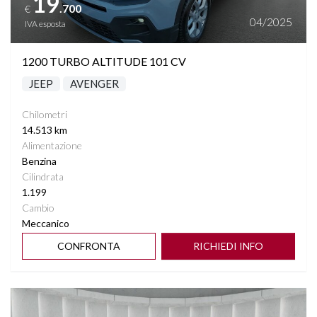
19
.700
€
04/2025
IVA esposta
1200 TURBO ALTITUDE 101 CV
JEEP
AVENGER
Chilometri
14.513 km
Alimentazione
Benzina
Cilindrata
1.199
Cambio
Meccanico
CONFRONTA
RICHIEDI INFO
Vedi dettagli