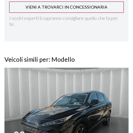
VIENI A TROVARCI IN CONCESSIONARIA
HILL DESCENT CONTROL
I nostri esperti ti sapranno consigliare quello che fa per
te.
INGRESSI USB
INTERNI IN PELLE
Veicoli simili per: Modello
ISOFIX
Vedi dettagli
KEYLESS GO
LANE ASSIST
NAVIGAZIONE
PARKTRONIC ANTERIORE E POSTERIORE