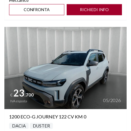
Meccanico
CONFRONTA
RICHIEDI INFO
Vedi dettagli
23
.700
€
05/2026
IVA esposta
1200 ECO-G JOURNEY 122 CV KM 0
DACIA
DUSTER