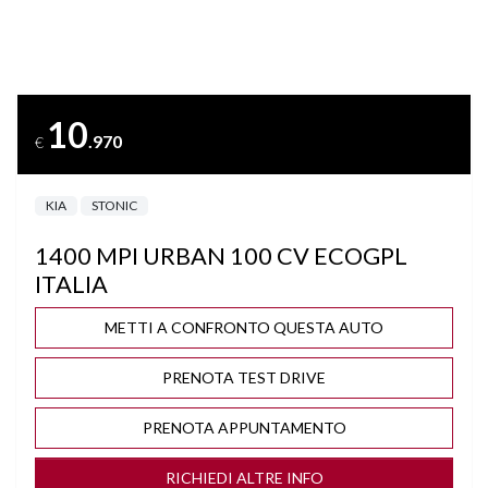
CONTROLLO TRAZIONE
DISATTIVAZIONE AIRBAG LATO PASSEGGERO
10
.970
€
FARI LED
KIA
STONIC
INGRESSO AUDIO/USB
1400 MPI URBAN 100 CV ECOGPL
ISOFIX
ITALIA
PARKTRONIC
METTI A CONFRONTO QUESTA AUTO
PRENOTA TEST DRIVE
SEDILE REGOLABILE IN ALTEZZA
PRENOTA APPUNTAMENTO
SEDILI SDOPPIABILI
RICHIEDI ALTRE INFO