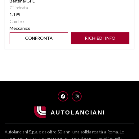
Benzina/GPL
Cilindrata
1.199
Cambio
Meccanico
CONFRONTA
RICHIEDI INFO
FACEBOOK
INSTAGRAM
Autolanciani S.p.a. è da oltre 50 anni una solida realtà a Roma. Le
ragioni del nostro successo vanno ricercate nella serietà e nella