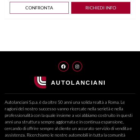
CONFRONTA
RICHIEDI INFO
FACEBOOK
INSTAGRAM
Autolanciani S.p.a. è da oltre 50 anni una solida realtà a Roma. Le
ragioni del nostro successo vanno ricercate nella serietà e nella
professionalità con la quale insieme a voi abbiamo costruito in questi
anni una struttura sempre aggiornata e in continua espansione,
cercando di offrire sempre al cliente un accurato servizio di vendita e
assistenza. Ricerchiamo le nostre automobili in tutta la comunità