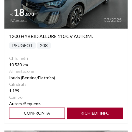
18
.870
€
03/2025
IVA esposta
1200 HYBRID ALLURE 110 CV AUTOM.
PEUGEOT
208
Chilometri
10.530 km
Alimentazione
Ibrido (Benzina/Elettrico)
Cilindrata
1.199
Cambio
Autom./Sequenz.
CONFRONTA
RICHIEDI INFO