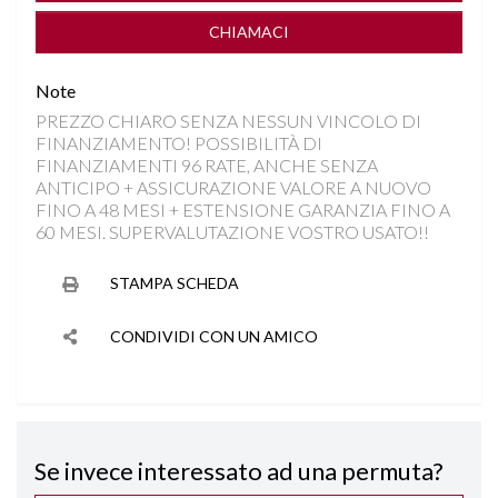
DRIVE MODE
CHIAMACI
FRENATA DI EMERGENZA
Note
PREZZO CHIARO SENZA NESSUN VINCOLO DI
INGRESSO USB
FINANZIAMENTO! POSSIBILITÀ DI
FINANZIAMENTI 96 RATE, ANCHE SENZA
INTERNI IN MISTO PELLE
ANTICIPO + ASSICURAZIONE VALORE A NUOVO
FINO A 48 MESI + ESTENSIONE GARANZIA FINO A
60 MESI. SUPERVALUTAZIONE VOSTRO USATO!!
ISOFIX
STAMPA SCHEDA
KEYLESS GO
CONDIVIDI CON UN AMICO
LANE ASSIST
PARKTRONIC
Se invece interessato ad una permuta?
RILEVAMENTO SEGNALETICA STRADALE