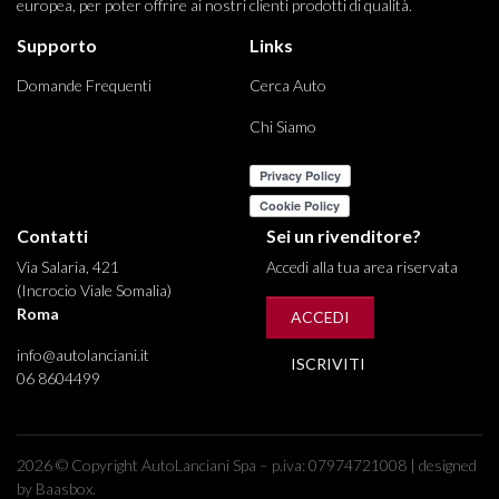
europea, per poter offrire ai nostri clienti prodotti di qualità.
Supporto
Links
Domande Frequenti
Cerca Auto
Chi Siamo
Contatti
Sei un rivenditore?
Via Salaria, 421
Accedi alla tua area riservata
(Incrocio Viale Somalia)
Roma
ACCEDI
info@autolanciani.it
ISCRIVITI
06 8604499
2026 © Copyright AutoLanciani Spa – p.iva: 07974721008 | designed
by Baasbox.