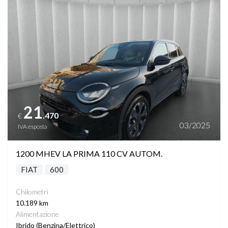
Vedi dettagli
21
.470
€
03/2025
IVA esposta
1200 MHEV LA PRIMA 110 CV AUTOM.
FIAT
600
Chilometri
10.189 km
Alimentazione
Ibrido (Benzina/Elettrico)