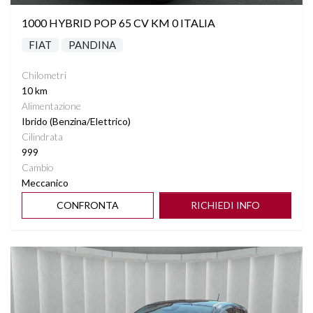
1000 HYBRID POP 65 CV KM 0 ITALIA
FIAT
PANDINA
Chilometri
10 km
Alimentazione
Ibrido (Benzina/Elettrico)
Cilindrata
999
Cambio
Meccanico
CONFRONTA
RICHIEDI INFO
Vedi dettagli