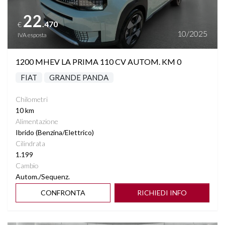
22
.470
€
10/2025
IVA esposta
1200 MHEV LA PRIMA 110 CV AUTOM. KM 0
FIAT
GRANDE PANDA
Chilometri
10 km
Alimentazione
Ibrido (Benzina/Elettrico)
Cilindrata
1.199
Cambio
Autom./Sequenz.
CONFRONTA
RICHIEDI INFO