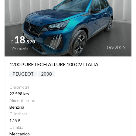
TASCHE SU RETROSCHIENALI SEDILI
VETRI SCURI
VOLANTE MULTIFUNZIONE
18
.970
€
06/2025
IVA esposta
1200 PURETECH ALLURE 100 CV ITALIA
PEUGEOT
2008
Chilometri
22.598 km
Alimentazione
Benzina
Cilindrata
1.199
Cambio
Meccanico