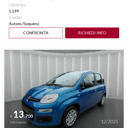
Cilindrata
1.199
Cambio
Autom./Sequenz.
CONFRONTA
RICHIEDI INFO
Vedi dettagli
13
.700
€
12/2025
IVA esposta