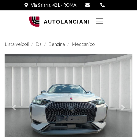
Via Salaria, 421 - ROMA
Lista veicoli
Ds
Benzina
Meccanico
Prededente
Succes