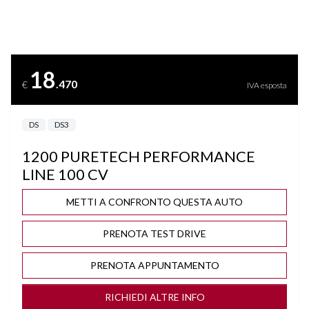
BLUETOOTH
BRACCIOLO
18
.470
€
IVA esposta
CERCHI "17
DS
DS3
CLIMA AUTOMATICO
1200 PURETECH PERFORMANCE
COMPUTER DI BORDO
LINE 100 CV
CONTROLLO TRAZIONE
METTI A CONFRONTO QUESTA AUTO
PRENOTA TEST DRIVE
CRUISE CONTROL
PRENOTA APPUNTAMENTO
DISATTIVAZIONE AIRBAG LATO PASSEGGERO
RICHIEDI ALTRE INFO