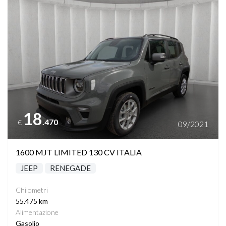
Vedi dettagli
18
.470
€
09/2021
1600 MJT LIMITED 130 CV ITALIA
JEEP
RENEGADE
Chilometri
55.475 km
Alimentazione
Gasolio