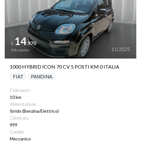
14
.970
€
11/2025
IVA esposta
1000 HYBRID ICON 70 CV 5 POSTI KM 0 ITALIA
FIAT
PANDINA
Chilometri
10 km
Alimentazione
Ibrido (Benzina/Elettrico)
Cilindrata
999
Cambio
Meccanico