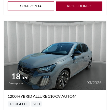
CONFRONTA
RICHIEDI INFO
Vedi dettagli
18
.870
€
03/2025
IVA esposta
1200 HYBRID ALLURE 110 CV AUTOM.
PEUGEOT
208