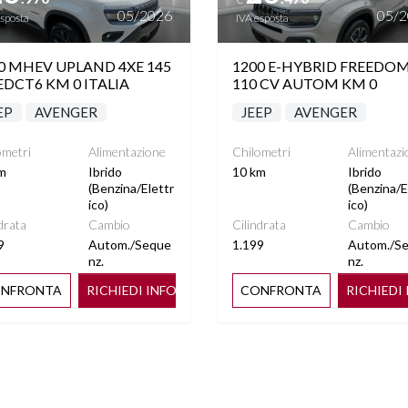
05/2026
05/
esposta
IVA esposta
0 MHEV UPLAND 4XE 145
1200 E-HYBRID FREEDO
EDCT6 KM 0 ITALIA
110 CV AUTOM KM 0
EP
AVENGER
JEEP
AVENGER
ometri
Alimentazione
Chilometri
Alimentazi
m
Ibrido
10 km
Ibrido
(Benzina/Elettr
(Benzina/E
ico)
ico)
drata
Cambio
Cilindrata
Cambio
9
Autom./Seque
1.199
Autom./S
nz.
nz.
NFRONTA
RICHIEDI INFO
CONFRONTA
RICHIEDI