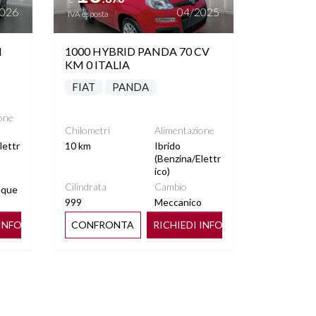
2026
04/2025
IVA esposta
M
1000 HYBRID PANDA 70 CV
KM 0 ITALIA
FIAT
PANDA
one
Chilometri
Alimentazione
lettr
10 km
Ibrido
(Benzina/Elettr
ico)
Cilindrata
Cambio
eque
999
Meccanico
 INFO
CONFRONTA
RICHIEDI INFO