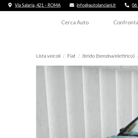
Via Salaria, 421 - ROMA
info@autolanciani.it
06
Cerca Auto
Confronta
Lista veicoli
Fiat
Ibrido (benzina/elettrico)