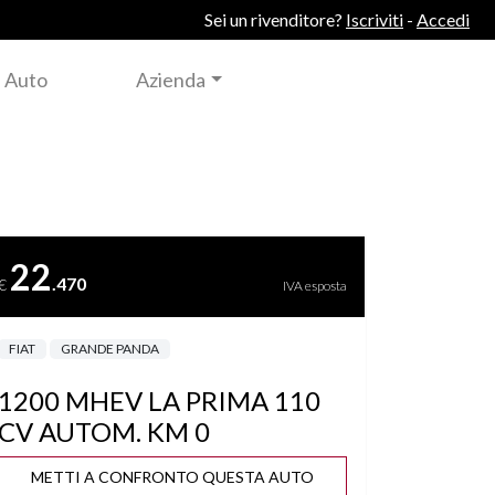
Sei un rivenditore?
Iscriviti
-
Accedi
 Auto
Azienda
22
.470
€
IVA esposta
FIAT
GRANDE PANDA
1200 MHEV LA PRIMA 110
CV AUTOM. KM 0
METTI A CONFRONTO QUESTA AUTO