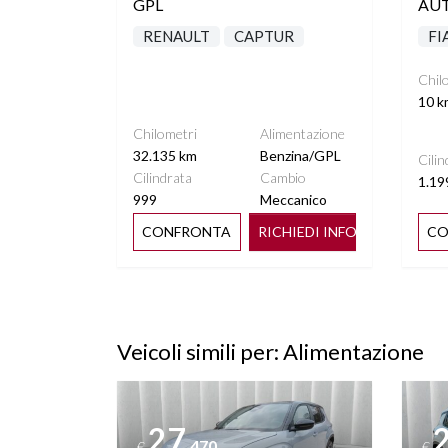
GPL
AUT
RENAULT
CAPTUR
FI
Chil
10 k
Chilometri
Alimentazione
32.135 km
Benzina/GPL
Cilin
Cilindrata
Cambio
1.19
999
Meccanico
CONFRONTA
RICHIEDI INFO
CO
Veicoli simili per: Alimentazione
Vedi dettagli
Vedi de
27
.470
€
€