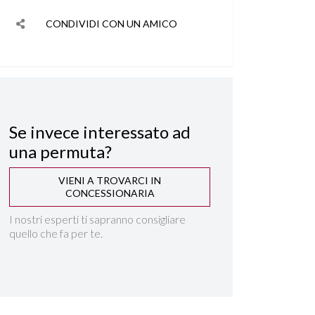
CONDIVIDI CON UN AMICO
Se invece interessato ad
una permuta?
VIENI A TROVARCI IN
CONCESSIONARIA
I nostri esperti ti sapranno consigliare
quello che fa per te.