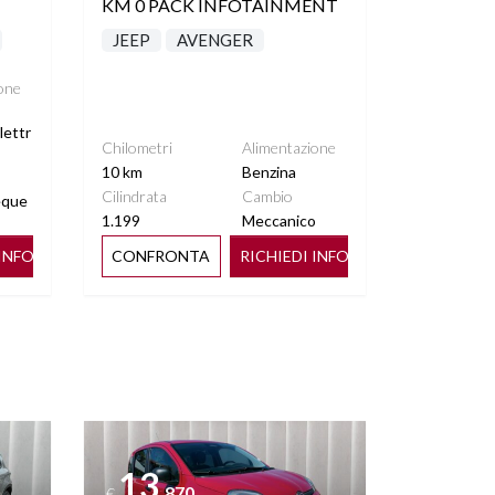
KM 0 PACK INFOTAINMENT
JEEP
AVENGER
one
lettr
Chilometri
Alimentazione
10 km
Benzina
Cilindrata
Cambio
eque
1.199
Meccanico
 INFO
CONFRONTA
RICHIEDI INFO
Vedi dettagli
13
.870
€