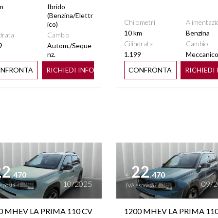
m
Ibrido
(Benzina/Elettr
Chilometri
Alimentazi
TART&STOP
STEREO CON MONITOR
ico)
10 km
Benzina
TOUCHSCREEN
drata
Cambio
Cilindrata
Cambio
9
Autom./Seque
nz.
1.199
Meccanic
ERA POSTERIORE
TFT
NFRONTA
RICHIEDI INFO
CONFRONTA
RICHIEDI
 MULTIFUNZIONE
PHONE CHARGING
ttagli
Vedi dettagli
22
22
.470
.470
€
10/2025
09/
esposta
IVA esposta
0 MHEV LA PRIMA 110 CV
1200 MHEV LA PRIMA 11