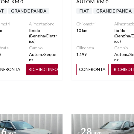
OM. KM 0
AUTOM. KM 0
AT
GRANDE PANDA
FIAT
GRANDE PANDA
ometri
Alimentazione
Chilometri
Alimentazi
m
Ibrido
10 km
Ibrido
(Benzina/Elettr
(Benzina/E
ico)
ico)
drata
Cambio
Cilindrata
Cambio
9
Autom./Seque
1.199
Autom./S
nz.
nz.
NFRONTA
RICHIEDI INFO
CONFRONTA
RICHIEDI
ttagli
Vedi dettagli
26
28
.970
.470
€