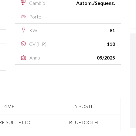
Cambio
Autom./Sequenz.
Porte
KW
81
CV (HP)
110
Anno
09/2025
4 V.E.
5 POSTI
RE SUL TETTO
BLUETOOTH