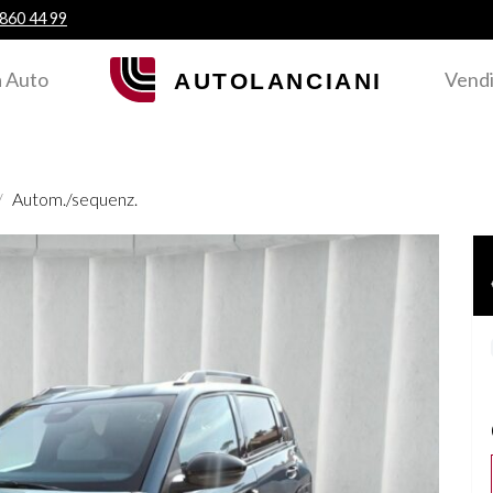
 860 44 99
 Auto
Vendi
Autom./sequenz.