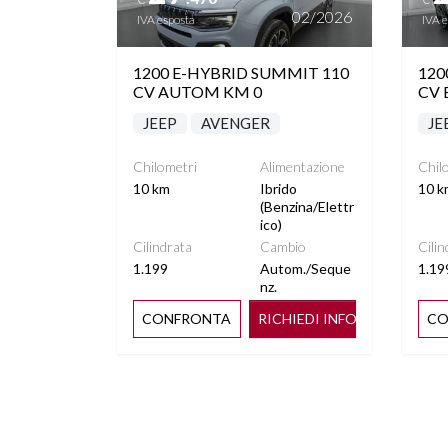
02/2026
IVA esposta
IVA 
1200 E-HYBRID SUMMIT 110
120
CV AUTOM KM 0
CV 
JEEP
AVENGER
JE
Chilometri
Alimentazione
Chil
10 km
Ibrido
10 k
(Benzina/Elettr
ico)
Cilindrata
Cambio
Cilin
1.199
Autom./Seque
1.19
nz.
CONFRONTA
RICHIEDI INFO
CO