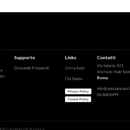
Supporto
Links
Contatti
Via Salaria, 421
Domande Frequenti
Cerca Auto
 a
(Incrocio Viale Som
pre
Roma
Chi Siamo
info@autolanciani.i
06 8604499
08 | designed by Baasbox.