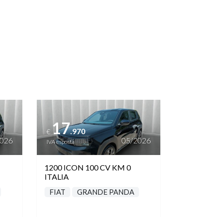
Vedi dettagli
17
.970
€
2026
05/2026
IVA esposta
1200 ICON 100 CV KM 0
ITALIA
FIAT
GRANDE PANDA