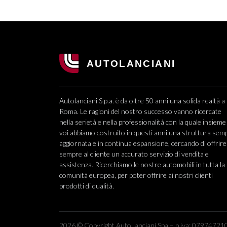
Autolanciani S.p.a. è da oltre 50 anni una solida realtà a
Roma. Le ragioni del nostro successo vanno ricercate
nella serietà e nella professionalità con la quale insieme
voi abbiamo costruito in questi anni una struttura sem
aggiornata e in continua espansione, cercando di offrire
sempre al cliente un accurato servizio di vendita e
assistenza. Ricerchiamo le nostre automobili in tutta la
comunità europea, per poter offrire ai nostri clienti
prodotti di qualità.
2026 © Copyright AutoLanciani Spa – p.iva: 079747210