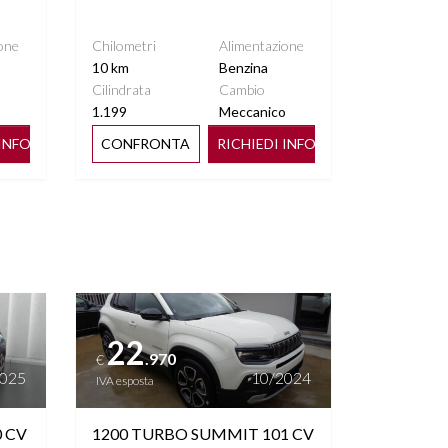
one
Chilometri
Alimentazione
10 km
Benzina
Cilindrata
Cambio
o
1.199
Meccanico
 INFO
CONFRONTA
RICHIEDI INFO
Vedi dettagli
22
.970
€
2025
10/2024
IVA esposta
0 CV
1200 TURBO SUMMIT 101 CV