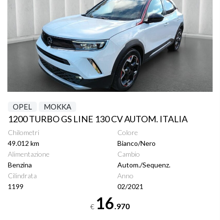
OPEL
MOKKA
1200 TURBO GS LINE 130 CV AUTOM. ITALIA
Chilometri
Colore
49.012 km
Bianco/Nero
Alimentazione
Cambio
Benzina
Autom./Sequenz.
Cilindrata
Anno
1199
02/2021
16
.970
€