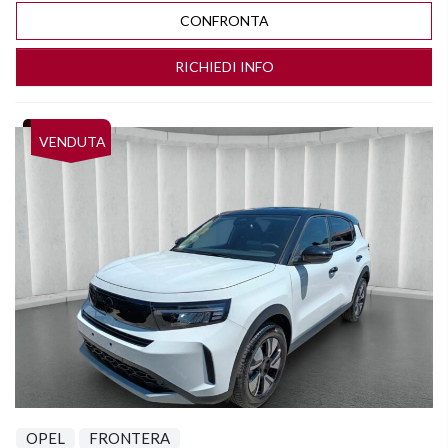
CONFRONTA
RICHIEDI INFO
Vedi dettagli
VENDUTA
OPEL
FRONTERA