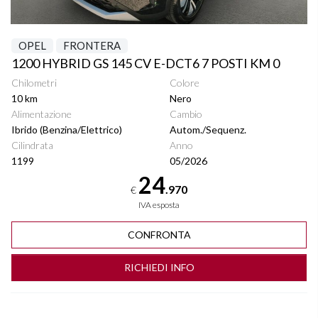
OPEL
FRONTERA
1200 HYBRID GS 145 CV E-DCT6 7 POSTI KM 0
Chilometri
Colore
10 km
Nero
Alimentazione
Cambio
Ibrido (Benzina/Elettrico)
Autom./Sequenz.
Cilindrata
Anno
1199
05/2026
24
.970
€
IVA esposta
CONFRONTA
RICHIEDI INFO