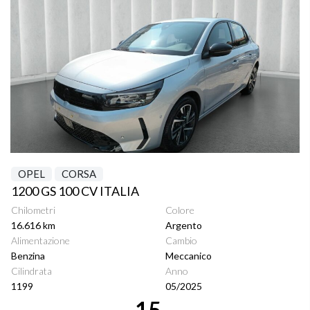
OPEL
CORSA
1200 GS 100 CV ITALIA
Chilometri
Colore
16.616 km
Argento
Alimentazione
Cambio
Benzina
Meccanico
Cilindrata
Anno
1199
05/2025
15