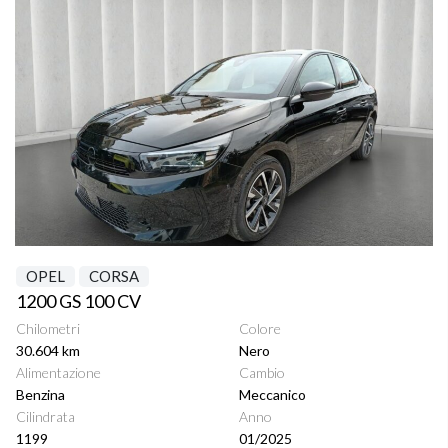
OPEL
CORSA
1200 GS 100 CV
Chilometri
Colore
30.604 km
Nero
Alimentazione
Cambio
Benzina
Meccanico
Cilindrata
Anno
1199
01/2025