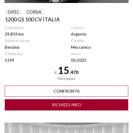
OPEL
CORSA
1200 GS 100 CV ITALIA
Chilometri
Colore
29.859 km
Argento
Alimentazione
Cambio
Benzina
Meccanico
Cilindrata
Anno
1199
05/2025
15
.470
€
IVA esposta
CONFRONTA
RICHIEDI INFO
Vedi dettagli