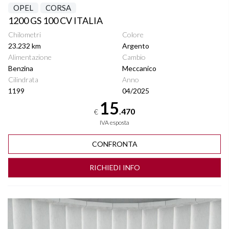
OPEL
CORSA
1200 GS 100 CV ITALIA
Chilometri
Colore
23.232 km
Argento
Alimentazione
Cambio
Benzina
Meccanico
Cilindrata
Anno
1199
04/2025
15
.470
€
IVA esposta
CONFRONTA
RICHIEDI INFO
Vedi dettagli