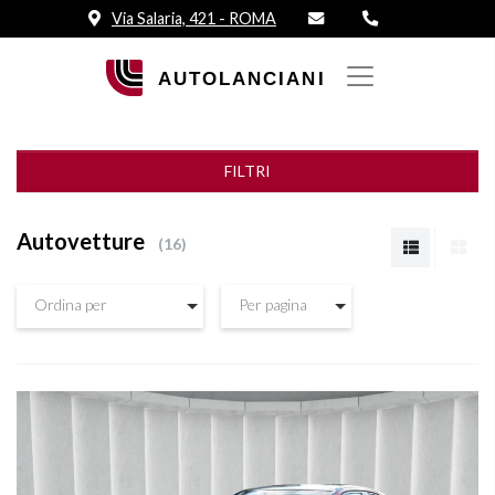
Via Salaria, 421 - ROMA
FILTRI
Autovetture
16
Ordina per
Per pagina
Vedi dettagli