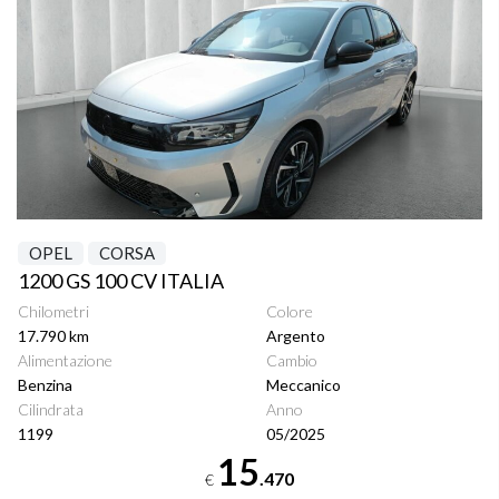
OPEL
CORSA
1200 GS 100 CV ITALIA
Chilometri
Colore
17.790 km
Argento
Alimentazione
Cambio
Benzina
Meccanico
Cilindrata
Anno
1199
05/2025
15
.470
€