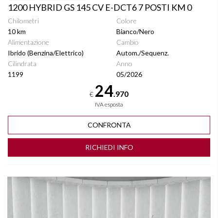
1200 HYBRID GS 145 CV E-DCT6 7 POSTI KM 0
Chilometri
Colore
10 km
Bianco/Nero
Alimentazione
Cambio
Ibrido (Benzina/Elettrico)
Autom./Sequenz.
Cilindrata
Anno
1199
05/2026
24
.970
€
IVA esposta
CONFRONTA
RICHIEDI INFO
Vedi dettagli