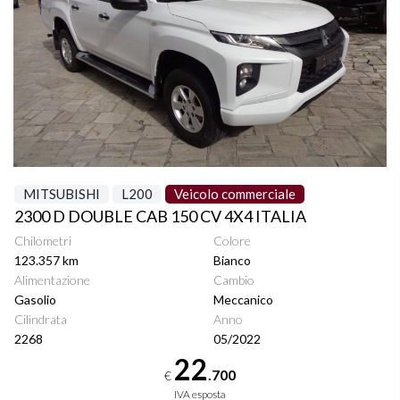
MITSUBISHI
L200
Veicolo commerciale
2300 D DOUBLE CAB 150 CV 4X4 ITALIA
Chilometri
Colore
123.357 km
Bianco
Alimentazione
Cambio
Gasolio
Meccanico
Cilindrata
Anno
2268
05/2022
22
.700
€
IVA esposta