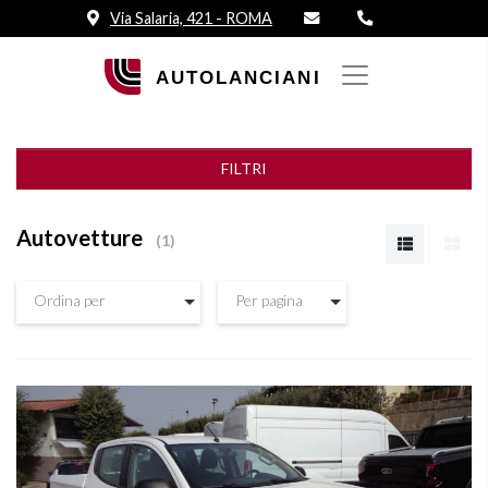
Via Salaria, 421 - ROMA
FILTRI
Autovetture
1
Ordina per
Per pagina
Vedi dettagli