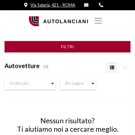
Via Salaria, 421 - ROMA
FILTRI
Autovetture
0
Ordina per
Per pagina
Nessun risultato?
Ti aiutiamo noi a cercare meglio.