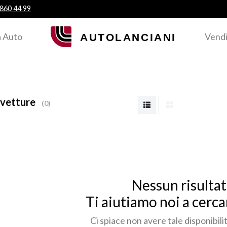
 860 44 99
 Auto
Vendi
vetture
0
Nessun risulta
Ti aiutiamo noi a cerca
Ci spiace non avere tale disponibil