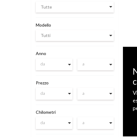
Tutte
Modello
Tutti
Anno
da
a
N
c
Prezzo
V
da
a
e
p
Chilometri
da
a