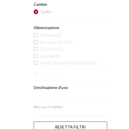
Cambio
Tutte
Alimentazione
Benzina
(0)
Benzina/GPL
(0)
Elettrica
(0)
Gasolio
(0)
Ibrido (Benzina/Elettrico)
(0)
Vedi di 1 più
Destinazione d'uso
Nessun risultato
RESETTA
FILTRI