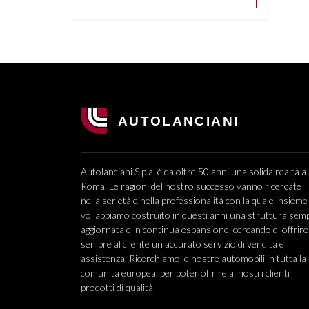
Autolanciani S.p.a. è da oltre 50 anni una solida realtà a
Roma. Le ragioni del nostro successo vanno ricercate
nella serietà e nella professionalità con la quale insieme
voi abbiamo costruito in questi anni una struttura sem
aggiornata e in continua espansione, cercando di offrire
sempre al cliente un accurato servizio di vendita e
assistenza. Ricerchiamo le nostre automobili in tutta la
comunità europea, per poter offrire ai nostri clienti
prodotti di qualità.