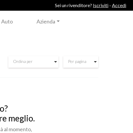
Sei un rivenditore?
Iscriviti
-
Accedi
 Auto
Azienda
Ordina per
Per pagina
to?
re meglio.
ità al momento,