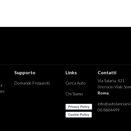
Supporto
Links
Contatti
Via Salaria, 421
Domande Frequenti
Cerca Auto
 a
(Incrocio Viale Som
pre
Roma
Chi Siamo
info@autolanciani.i
06 8604499