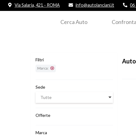
Via Salaria, 421 - ROMA
info@autolanciani.it
06
Cerca Auto
Confronta
Filtri
Auto
Marca:
Sede
Tutte
Offerte
Marca