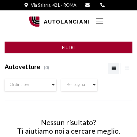
Via Salaria, 421 - ROMA
FILTRI
Autovetture
0
Ordina per
Per pagina
Nessun risultato?
Ti aiutiamo noi a cercare meglio.