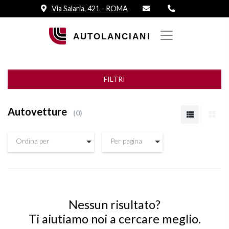
Via Salaria, 421 - ROMA
FILTRI
Autovetture
0
Ordina per
Per pagina
Nessun risultato?
Ti aiutiamo noi a cercare meglio.